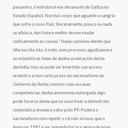
pasaxeiro, é estrutural ese desaxuste de Galiza no
Estado Español. Non hai corpo que aguante a sangría
que sofre o noso País. Sinceramente, pouco ou nada
se albisca, dun futuro mellor de non mudar
radicalmente as cousas.”
Nada cambiou dende que
tiña escrito isto, é máis, eses procesos agudízanse e
as estatísticas falan de dunha aceleración desta
desfeita. Isto só pode ser invertido cun acceso
urxente e a moi curto prazo do nacionalismo ao
Goberno da Xunta, mesmo coas escasas
competencias dunha autonomía outorgada algo
pode facerse aínda que só sexa frear a demolición
sistemática levada a cabo polo PP. Poderá o
nacionalismo non repetir o circulo vicioso que o
levou no 1997 a ser segunda forza e agora de novo