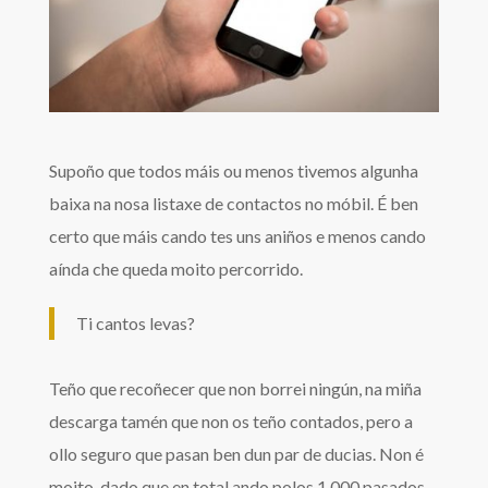
Supoño que todos máis ou menos tivemos algunha
baixa na nosa listaxe de contactos no móbil. É ben
certo que máis cando tes uns aniños e menos cando
aínda che queda moito percorrido.
Ti cantos levas?
Teño que recoñecer que non borrei ningún, na miña
descarga tamén que non os teño contados, pero a
ollo seguro que pasan ben dun par de ducias. Non é
moito, dado que en total ando polos 1.000 pasados,