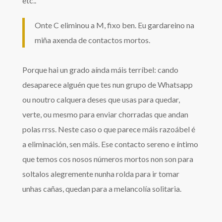
etc..
Onte C eliminou a M, fixo ben. Eu gardareino na
miña axenda de contactos mortos.
Porque hai un grado aínda máis terríbel: cando
desaparece alguén que tes nun grupo de Whatsapp
ou noutro calquera deses que usas para quedar,
verte, ou mesmo para enviar chorradas que andan
polas rrss. Neste caso o que parece máis razoábel é
a eliminación, sen máis. Ese contacto sereno e íntimo
que temos cos nosos números mortos non son para
soltalos alegremente nunha rolda para ir tomar
unhas cañas, quedan para a melancolía solitaria.